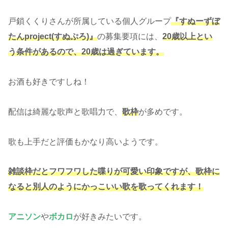
戸鎖くくりさんが所属している個人グループ
『すぬーずぼ
たんproject(すぬぷろ)』
の募集要項には、
20歳以上とい
う条件があるので、20歳は過ぎています。
お酒も好きですしね！
配信は綺麗な歌声と歌唱力で、
歌枠
が多めです。
歌も上手だと評価もかなり高いようです。
雑談枠だとフワフワした喋りが可愛い印象ですが、歌枠に
なると別人のようにかっこいい歌を歌ってくれます！
アニソン
や
ボカロ
が好きみたいです。