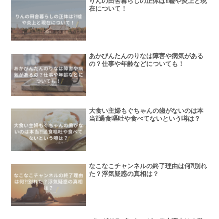
りんの田舎暮らしの正体は⁈嘘や炎上と現
在について！
あかびんたんのりなは障害や病気がある
の？仕事や年齢などについても！
大食い主婦もぐちゃんの歯がないのは本
当⁈過食嘔吐や食べてないという噂は？
なこなこチャンネルの終了理由は何⁈別れ
た？浮気疑惑の真相は？