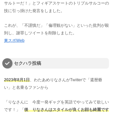
サルトーだ！」とフィギアスケートのトリプルサルコーの
技に引っ掛けた発言をしました。
これが、「不謹慎だ」「倫理観がない」といった批判が殺
到し、謝罪しツイートを削除しました。
東スポWeb
セクハラ投稿
2023年8月1日
、わたあめりなさんがTwitterで「還暦爺
い」と名乗るファンから
「りなさんに 今度一発ギャグを英語でやってみて欲しい
です！」「
後 りなさんはスタイルが良くお顔も綺麗です