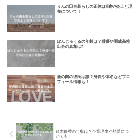
りんの田舎暮らしの正体は⁈嘘や炎上と現
在について！
ぼんじゅうるの年齢は？俳優や開成高校
出身の真相は⁈
鹿の間の彼氏は誰？身長や本名などプロ
フィール情報も！
鈴木優香の年収は？卒業理由や熱愛につ
いても！