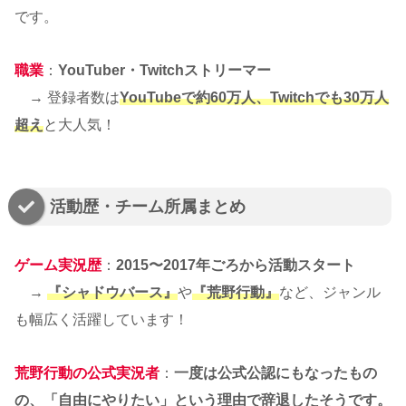
です。
職業
：
YouTuber・Twitchストリーマー
→ 登録者数は
YouTubeで約60万人、Twitchでも30万人
超え
と大人気！
活動歴・チーム所属まとめ
ゲーム実況歴
：
2015〜2017年ごろから活動スタート
→
『シャドウバース』
や
『荒野行動』
など、ジャンル
も幅広く活躍しています！
荒野行動の公式実況者
：
一度は公式公認にもなったもの
の、「自由にやりたい」という理由で辞退したそうです。