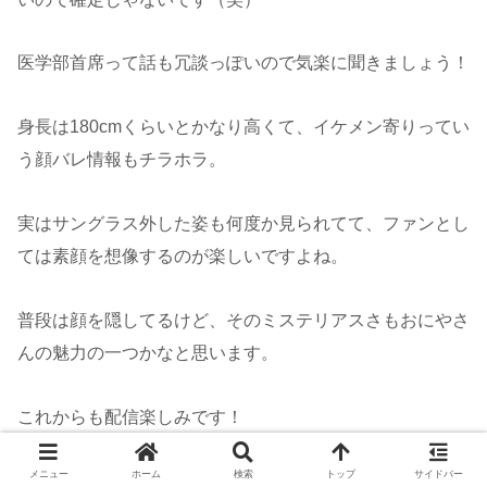
医学部首席って話も冗談っぽいので気楽に聞きましょう！
身長は180cmくらいとかなり高くて、イケメン寄りってい
う顔バレ情報もチラホラ。
実はサングラス外した姿も何度か見られてて、ファンとし
ては素顔を想像するのが楽しいですよね。
普段は顔を隠してるけど、そのミステリアスさもおにやさ
んの魅力の一つかなと思います。
これからも配信楽しみです！
メニュー
ホーム
検索
トップ
サイドバー
スポンサーリンク