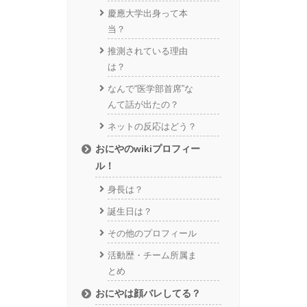
慶應大学出身って本
当？
推測されている理由
は？
なんで“医学部首席”な
んて話が出たの？
ネットの反応はどう？
おにやのwikiプロフィー
ル！
身長は？
誕生日は？
その他のプロフィール
活動歴・チーム所属ま
とめ
おにやは顔バレしてる？