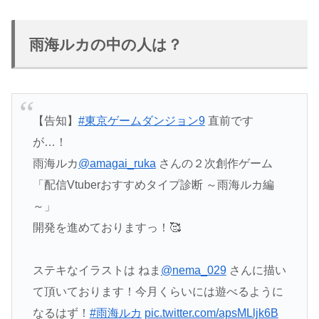
雨海ルカの中の人は？
【告知】
#東京ゲームダンジョン9
直前です
が…！
雨海ルカ
@amagai_ruka
さんの２次創作ゲーム
「配信Vtuberおすすめタイプ診断 ～雨海ルカ編
～」
開発を進めておりますっ！🥰
ステキなイラストは ねま
@nema_029
さんに描い
て頂いております！今月くらいには遊べるように
なるはず！
#雨海ルカ
pic.twitter.com/apsMLljk6B