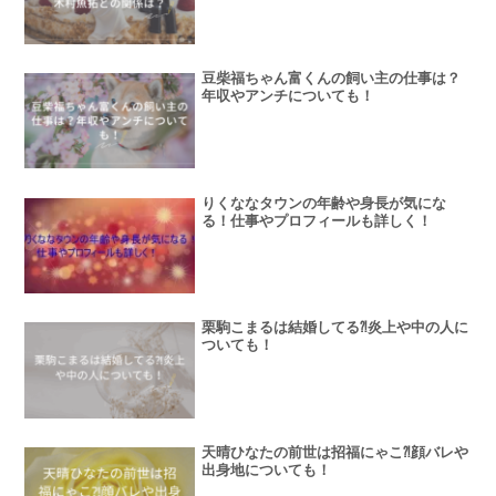
豆柴福ちゃん富くんの飼い主の仕事は？
年収やアンチについても！
りくななタウンの年齢や身長が気にな
る！仕事やプロフィールも詳しく！
栗駒こまるは結婚してる⁈炎上や中の人に
ついても！
天晴ひなたの前世は招福にゃこ⁈顔バレや
出身地についても！