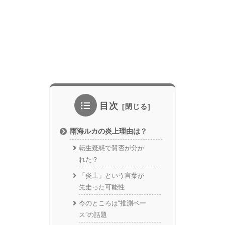
目次
雨海ルカの炎上理由は？
転生疑惑で賛否が分か
れた？
「炎上」という言葉が
先走った可能性
今のところは“推測ベー
ス”の話題