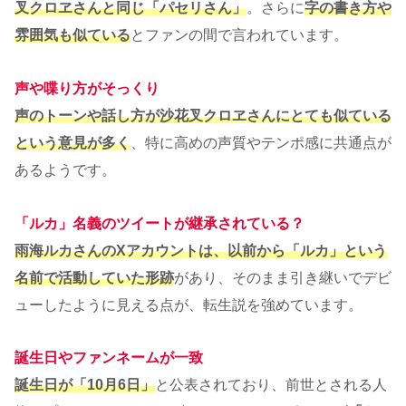
叉クロヱさんと同じ「パセリさん」
。さらに
字の書き方や
雰囲気も似ている
とファンの間で言われています。
声や喋り方がそっくり
声のトーンや話し方が沙花叉クロヱさんにとても似ている
という意見が多く
、特に高めの声質やテンポ感に共通点が
あるようです。
「ルカ」名義のツイートが継承されている？
雨海ルカさんのXアカウントは、以前から「ルカ」という
名前で活動していた形跡
があり、そのまま引き継いでデビ
ューしたように見える点が、転生説を強めています。
誕生日やファンネームが一致
誕生日が「10月6日」
と公表されており、前世とされる人