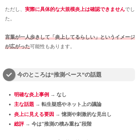
ただし、
実際に具体的な大規模炎上は確認できません
でし
た。
言葉が一人歩きして「炎上してるらしい」というイメージ
が広がった
可能性もあります。
今のところは“推測ベース”の話題
明確な炎上事例
→
なし
主な話題
→
転生疑惑やネット上の議論
炎上に見える要因
→
憶測や刺激的な見出し
総評
→
今は“推測の積み重ね”段階