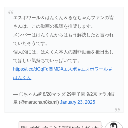
エスポワール＆はんくん＆るなちゃんファンの皆
さんは、この動画の視聴を推奨します。
メンバーははんくんからはもう解決したと言われ
ていたそうです。
個人的には、はんくん本人の謝罪動画を後日出し
てほしい気持ちでいっぱいです。
https://t.co/dCqFdf8lMD
#エスポ
#エスポワール
#
はんくん
— 〇ちゃん🌈 8/28マツダ,29甲子園,9/2京セラ,4岐
阜 (@maruchan8kami)
January 23, 2025
隠し子がいたことを認認めたんだよね