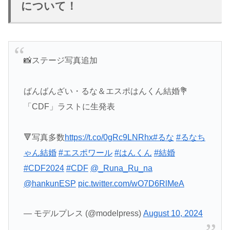
について！
📸ステージ写真追加
ばんばんざい・るな＆エスポはんくん結婚💐
「CDF」ラストに生発表
🔻写真多数
https://t.co/0gRc9LNRhx
#るな
#るなち
ゃん結婚
#エスポワール
#はんくん
#結婚
#CDF2024
#CDF
@_Runa_Ru_na
@hankunESP
pic.twitter.com/wO7D6RlMeA
— モデルプレス (@modelpress)
August 10, 2024