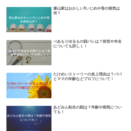
漆山家はおかしい⁈いじめや母の病気は
何？
べあもりゆるもの顔バレは？前世や本名
についても詳しく！
たけめいストーリーの炎上理由は？パパ
とママの年齢などプロフについて！
あどみん転生の顔は？年齢や病気につい
ても！