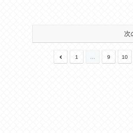
次
前
1
…
9
10
へ