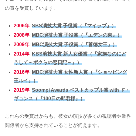
の賞を受賞しています。
2006年
:
SBS演技大賞 子役賞（『マイラブ』）
2008年
:
MBC演技大賞 子役賞（『エデンの東』）
2009年
:
MBC演技大賞 子役賞（『善徳女王』）
2014年
:
KBS演技大賞 新人女優賞（『家族なのにど
うして～ボクらの恋日記～』）
2016年
:
MBC演技大賞 女性新人賞（『ショッピング
王ルイ』）
2019年
:
Soompi Awards ベストカップル賞 with ド・
ギョンス（『100日の郎君様』）
これらの受賞歴からも、彼女の演技が多くの視聴者や業界
関係者から支持されていることが伺えます。