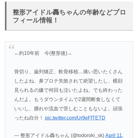
整形アイドル轟ちゃんの年齢などプロ
フィール情報！
←約10年前 今(整形後)→
骨切り、歯列矯正、軟骨移植…痛い思いたくさん
したよね、鼻プロテ失敗されて絶望したし、横顔
見られるの嫌で何回も泣いたよね。でも終わった
んだよ。もうダウンタイムで2週間断食しなくて
いいし、腫れや流血で苦しむこともないよ。頑張
ったね自分！
pic.twitter.com/Ur9eFfTETD
— 整形アイドル轟ちゃん (@todoroki_sk)
April 11,