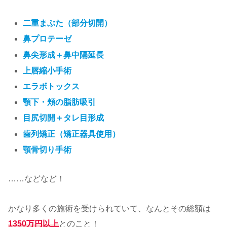
二重まぶた（部分切開）
鼻プロテーゼ
鼻尖形成＋鼻中隔延長
上唇縮小手術
エラボトックス
顎下・頬の脂肪吸引
目尻切開＋タレ目形成
歯列矯正（矯正器具使用）
顎骨切り手術
……などなど！
かなり多くの施術を受けられていて、なんとその総額は
1350万円以上
とのこと！