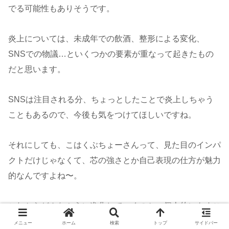
でる可能性もありそうです。
炎上については、未成年での飲酒、整形による変化、
SNSでの物議…といくつかの要素が重なって起きたもの
だと思います。
SNSは注目される分、ちょっとしたことで炎上しちゃう
こともあるので、今後も気をつけてほしいですね。
それにしても、こはくぶちょーさんって、見た目のインパ
クトだけじゃなくて、芯の強さとか自己表現の仕方が魅力
的なんですよね〜。
これからどんなふうに進化していくのか、個人的にもすご
く楽しみです！
メニュー
ホーム
検索
トップ
サイドバー