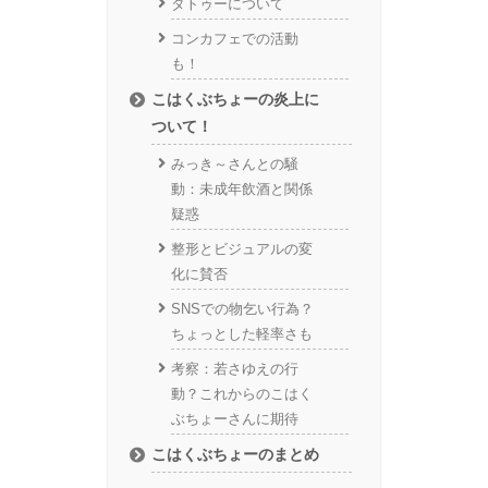
タトゥーについて
コンカフェでの活動
も！
こはくぶちょーの炎上に
ついて！
みっき～さんとの騒
動：未成年飲酒と関係
疑惑
整形とビジュアルの変
化に賛否
SNSでの物乞い行為？
ちょっとした軽率さも
考察：若さゆえの行
動？これからのこはく
ぶちょーさんに期待
こはくぶちょーのまとめ