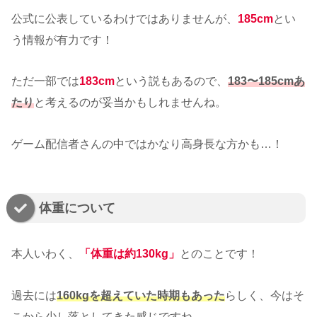
公式に公表しているわけではありませんが、
185cm
とい
う情報が有力です！
ただ一部では
183cm
という説もあるので、
183〜185cmあ
たり
と考えるのが妥当かもしれませんね。
ゲーム配信者さんの中ではかなり高身長な方かも…！
体重について
本人いわく、
「体重は
約130kg
」
とのことです！
過去には
160kgを超えていた時期もあった
らしく、今はそ
こから少し落としてきた感じですね。