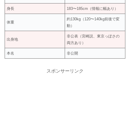
身長
183〜185cm（情報に幅あり）
約130kg（120〜140kg前後で変
体重
動）
非公表（宮崎説、東京っぽさの
出身地
両方あり）
本名
非公開
スポンサーリンク