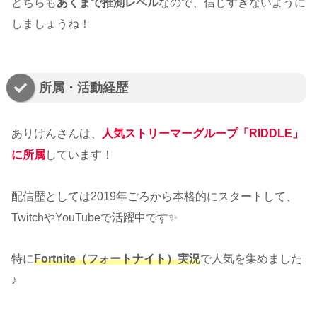
どちらも
あくまで推測レベル
なので、信じすぎないように
しましょうね！
所属・活動経歴
ありけんさんは、
人気ストリーマーグループ「
RIDDLE
」
に所属
しています！
配信歴としては2019年ごろから本格的にスタートして、
TwitchやYouTubeで活躍中です✨
特に
Fortnite（フォートナイト）実況
で人気を集めました
♪